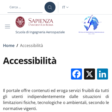
Salta al contenuto principale
Skip to footer content
IT
SELETTORE LINGUA: CURREN
Scuola di Ingegneria Aerospaziale
Briciole di pane
Home
/
Accessibilità
Accessibilità
Facebo
X
Il portale offre contenuti ed eroga servizi fruibili da tutti
gli utenti indipendentemente dalle situazioni di
limitazioni fisiche, tecnologiche o ambientali, secondo le
normative vigenti.