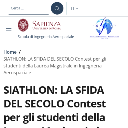
Salta al contenuto principale
Skip to footer content
IT
SELETTORE LINGUA: CURREN
Scuola di Ingegneria Aerospaziale
Briciole di pane
Home
/
SIATHLON: LA SFIDA DEL SECOLO Contest per gli
studenti della Laurea Magistrale in Ingegneria
Aerospaziale
SIATHLON: LA SFIDA
DEL SECOLO Contest
per gli studenti della